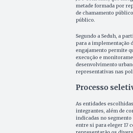
metade formada por rep
de chamamento público, 
público.
Segundo a Seduh, a part
para a implementação d
engajamento permite qu
execução e monitoramen
desenvolvimento urbano
representativas nas polí
Processo seleti
As entidades escolhida
integrantes, além de c
indicadas no segmento d
entre si para eleger 17 
representarão os divers