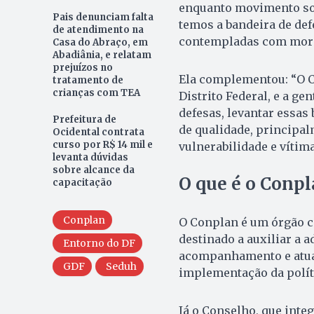
enquanto movimento soc
Pais denunciam falta
temos a bandeira de def
de atendimento na
contempladas com morad
Casa do Abraço, em
Abadiânia, e relatam
prejuízos no
Ela complementou: “O Co
tratamento de
crianças com TEA
Distrito Federal, e a ge
defesas, levantar essas
Prefeitura de
de qualidade, principal
Ocidental contrata
curso por R$ 14 mil e
vulnerabilidade e vítima
levanta dúvidas
sobre alcance da
O que é o Conpl
capacitação
Conplan
O Conplan é um órgão co
destinado a auxiliar a 
Entorno do DF
acompanhamento e atual
GDF
Seduh
implementação da políti
Já o Conselho, que int