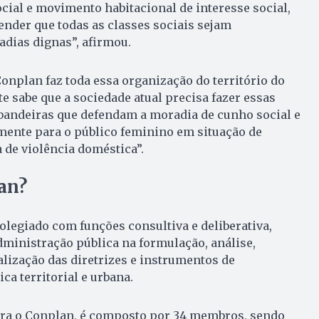
ial e movimento habitacional de interesse social,
ender que todas as classes sociais sejam
ias dignas”, afirmou.
nplan faz toda essa organização do território do
nte sabe que a sociedade atual precisa fazer essas
 bandeiras que defendam a moradia de cunho social e
mente para o público feminino em situação de
 de violência doméstica”.
an?
legiado com funções consultiva e deliberativa,
administração pública na formulação, análise,
ização das diretrizes e instrumentos de
ca territorial e urbana.
egra o Conplan, é composto por 34 membros, sendo