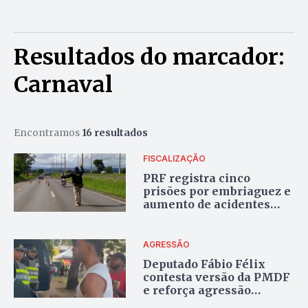
Resultados do marcador:
Carnaval
Encontramos
16 resultados
FISCALIZAÇÃO
PRF registra cinco
prisões por embriaguez e
aumento de acidentes
durante o Carnaval no
Entorno e DF
AGRESSÃO
Deputado Fábio Félix
contesta versão da PMDF
e reforça agressão
durante bloco de