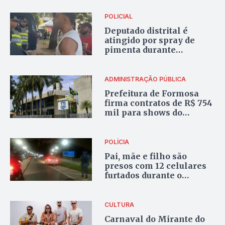
carnaval no DF
POLICIAL
Deputado distrital é
atingido por spray de
pimenta durante
confusão com a PMDF em
bloco de carnaval
ADMINISTRAÇÃO PÚBLICA
Prefeitura de Formosa
firma contratos de R$ 754
mil para shows do
Carnaval em dois dias
POLÍCIA
Pai, mãe e filho são
presos com 12 celulares
furtados durante o
Carnaval no Plano Piloto
CULTURA
Carnaval do Mirante do