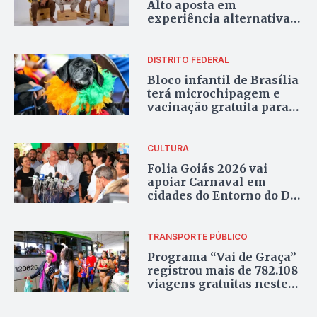
Alto aposta em
experiência alternativa
em meio à natureza na
Chapada dos Veadeiros
DISTRITO FEDERAL
Bloco infantil de Brasília
terá microchipagem e
vacinação gratuita para
cães no Carnaval
CULTURA
Folia Goiás 2026 vai
apoiar Carnaval em
cidades do Entorno do DF
e prevê investimento de
R$ 20 milhões
TRANSPORTE PÚBLICO
Programa “Vai de Graça”
registrou mais de 782.108
viagens gratuitas neste
feriado