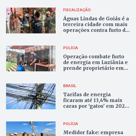
FISCALIZAÇÃO
Águas Lindas de Goiás é a
terceira cidade com mais
operações contra furto de
energia no estado
POLÍCIA
Operação combate furto
de energia em Luziânia e
prende proprietário em
flagrante
BRASIL
Tarifas de energia
ficaram até 13,4% mais
caras por ‘gatos’ em 2023;
confira o valor por Estado
POLÍCIA
Medidor fake: empresa