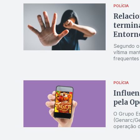
POLÍCIA
Relaci
termina
Entorno
Segundo o 
vítima man
frequentes
POLÍCIA
Influen
pela Op
O Grupo Es
(Genarc/Gei
operação d
três influe