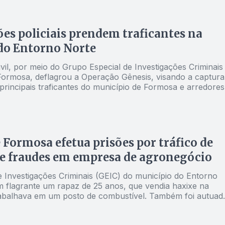
es policiais prendem traficantes na
do Entorno Norte
ivil, por meio do Grupo Especial de Investigações Criminais
Formosa, deflagrou a Operação Gênesis, visando a captura
principais traficantes do município de Formosa e arredores
da-feira (2)
 Formosa efetua prisões por tráfico de
e fraudes em empresa de agronegócio
 Investigações Criminais (GEIC) do município do Entorno
 flagrante um rapaz de 25 anos, que vendia haxixe na
rabalhava em um posto de combustível. Também foi autuad
uo de 24 anos que tentava fraudar os pagamentos de
es de uma empresa do agronegócio