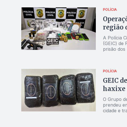
POLÍCIA
Operaçõ
região 
A Polícia C
(GEIC) de 
prisão dos 
nesta segun
POLÍCIA
GEIC de
haxixe 
O Grupo de
prendeu em
cidade e t
um indivíd
fornecedor