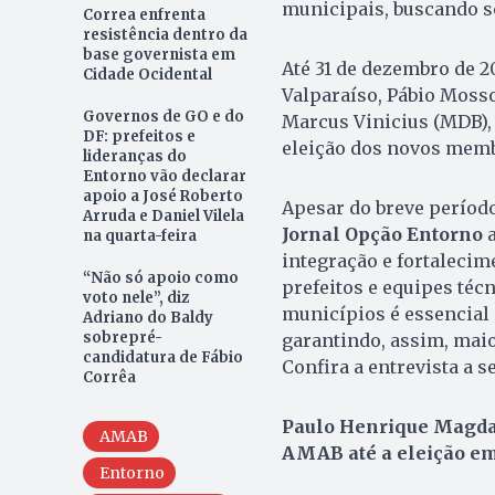
municipais, buscando s
Correa enfrenta
resistência dentro da
base governista em
Até 31 de dezembro de 20
Cidade Ocidental
Valparaíso, Pábio Mosso
Governos de GO e do
Marcus Vinicius (MDB),
DF: prefeitos e
eleição dos novos membro
lideranças do
Entorno vão declarar
apoio a José Roberto
Apesar do breve períod
Arruda e Daniel Vilela
Jornal Opção Entorno
a
na quarta-feira
integração e fortalecim
“Não só apoio como
prefeitos e equipes téc
voto nele”, diz
municípios é essencial 
Adriano do Baldy
sobrepré-
garantindo, assim, maio
candidatura de Fábio
Confira a entrevista a s
Corrêa
Paulo Henrique Magdal
AMAB
AMAB até a eleição em
Entorno