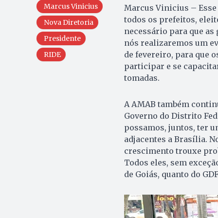
Marcus Vinicius
Marcus Vinicius – Esse 
todos os prefeitos, elei
Nova Diretoria
necessário para que as 
Presidente
nós realizaremos um ev
de fevereiro, para que 
RIDE
participar e se capacit
tomadas.
A AMAB também continua
Governo do Distrito Fed
possamos, juntos, ter u
adjacentes a Brasília.
crescimento trouxe prob
Todos eles, sem exceção
de Goiás, quanto do GDF