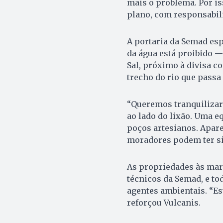
mais o problema. Por i
plano, com responsabili
A portaria da Semad esp
da água está proibido — 
Sal, próximo à divisa c
trecho do rio que passa 
“Queremos tranquilizar
ao lado do lixão. Uma eq
poços artesianos. Apar
moradores podem ter si
As propriedades às marg
técnicos da Semad, e to
agentes ambientais. “E
reforçou Vulcanis.