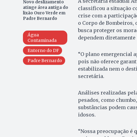
A secretária estadual An
Novo deslizamento
atinge área antiga do
classificou a situação 
lixão Ouro Verde em
crise com a participação
Padre Bernardo
o Corpo de Bombeiros, o
busca proteger os mora
Água
dependem diretamente d
Contaminada
Entorno do DF
“O plano emergencial a
Padre Bernardo
pois não oferece garanti
estabilizada nem o dest
secretária.
Análises realizadas pe
pesados, como chumbo, 
substâncias podem caus
idosos.
“Nossa preocupação é q