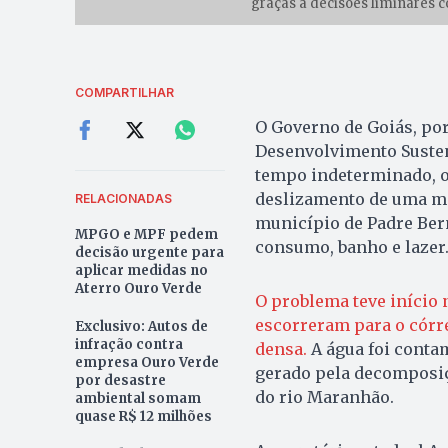
graças a decisões liminares c
COMPARTILHAR
O Governo de Goiás, por
Desenvolvimento Susten
tempo indeterminado, o
deslizamento de uma mo
RELACIONADAS
município de Padre Bern
MPGO e MPF pedem
consumo, banho e lazer
decisão urgente para
aplicar medidas no
Aterro Ouro Verde
O problema teve início n
escorreram para o córr
Exclusivo: Autos de
infração contra
densa.
A água foi conta
empresa Ouro Verde
gerado pela decomposiçã
por desastre
do rio Maranhão.
ambiental somam
quase R$ 12 milhões