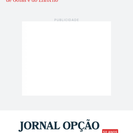
de Goiás e do Entorno
50 ANOS