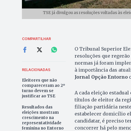
TSE já divulgou as resoluções voltadas às ele
COMPARTILHAR
O Tribunal Superior Elei
resoluções que regerão
normas já foram implem
à importância das atual
RELACIONADAS
Jornal Opção Entorno
o
Eleitores que não
compareceram ao 2º
turno devem se
A cada eleição estadual
justificar ao TSE
títulos de eleitor da re
filiação partidária nest
Resultados das
eleições mostram
estabelecer domicílio el
crescimento na
candidatar, é preciso te
representatividade
concorrer há pelo menos
feminina no Entorno