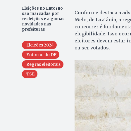
Eleições no Entorno
Conforme destaca a advo
são marcadas por
reeleições e algumas
Melo, de Luziânia, a re
novidades nas
concorrer é fundamental
prefeituras
elegibilidade. Isso ocor
eleitores devem estar i
Eleições 2024
ou ser votados.
Entorno do DF
Regras eleitorais
TSE