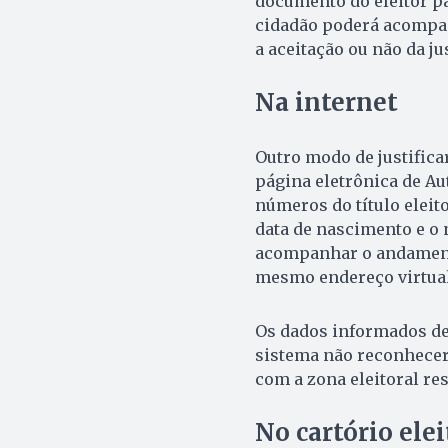
documento do eleitor pa
cidadão poderá acompan
a aceitação ou não da jus
Na internet
Outro modo de justificar
página eletrônica de Au
números do título eleito
data de nascimento e o 
acompanhar o andamento
mesmo endereço virtual
Os dados informados dev
sistema não reconhecer 
com a zona eleitoral re
No cartório elei