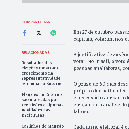
COMPARTILHAR
Em 27 de outubro passad
capitais, votaram nos c
RELACIONADAS
A justificativa de ausê
votar. No Brasil, o voto
Resultados das
pessoas analfabetas, co
eleições mostram
crescimento na
representatividade
O prazo de 60 dias des
feminina no Entorno
próprio domicílio eleit
Eleições no Entorno
é necessário anexar a 
são marcadas por
eleição para análise do 
reeleições e algumas
novidades nas
faltoso.
prefeituras
Carlinhos do Mangão
Cada turno eleitoral é 