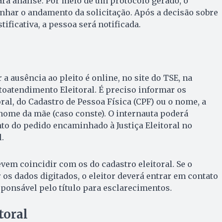
ra análise. Por meio de um protocolo gerado, o
har o andamento da solicitação. Após a decisão sobre
tificativa, a pessoa será notificada.
 a ausência ao pleito é online, no site do TSE, na
toatendimento Eleitoral. É preciso informar os
ral, do Cadastro de Pessoa Física (CPF) ou o nome, a
nome da mãe (caso conste). O internauta poderá
 do pedido encaminhado à Justiça Eleitoral no
.
em coincidir com os do cadastro eleitoral. Se o
os dados digitados, o eleitor deverá entrar em contato
sponsável pelo título para esclarecimentos.
toral