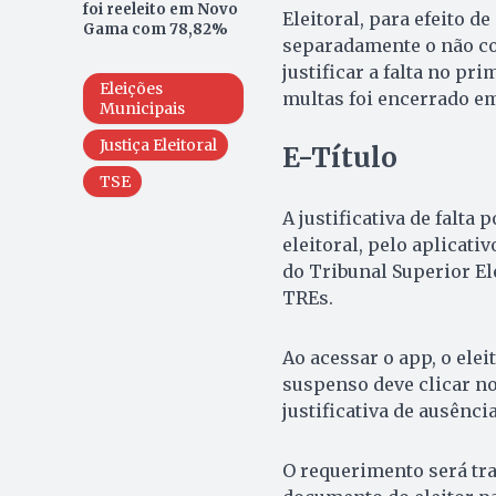
foi reeleito em Novo
Eleitoral, para efeito d
Gama com 78,82%
separadamente o não c
justificar a falta no pr
Eleições
multas foi encerrado e
Municipais
Justiça Eleitoral
E-Título
TSE
A justificativa de falt
eleitoral, pelo aplicati
do Tribunal Superior Ele
TREs.
Ao acessar o app, o elei
suspenso deve clicar no
justificativa de ausênc
O requerimento será tra