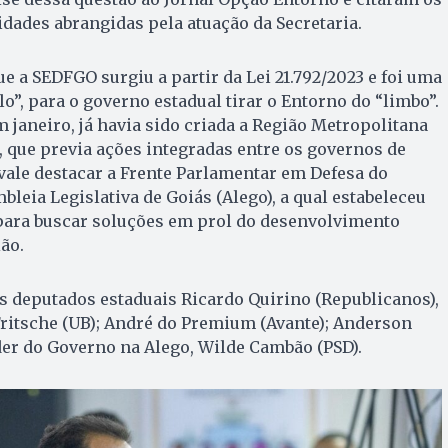
idades abrangidas pela atuação da Secretaria.
e a SEDFGO surgiu a partir da Lei 21.792/2023 e foi uma
lo”, para o governo estadual tirar o Entorno do “limbo”.
m janeiro, já havia sido criada a Região Metropolitana
 que previa ações integradas entre os governos de
vale destacar a Frente Parlamentar em Defesa do
leia Legislativa de Goiás (Alego), a qual estabeleceu
ara buscar soluções em prol do desenvolvimento
ão.
s deputados estaduais Ricardo Quirino (Republicanos),
Fritsche (UB); André do Premium (Avante); Anderson
íder do Governo na Alego, Wilde Cambão (PSD).