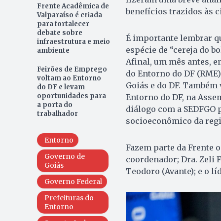
Frente Acadêmica de
benefícios trazidos às c
Valparaíso é criada
para fortalecer
debate sobre
É importante lembrar qu
infraestrutura e meio
espécie de “cereja do bo
ambiente
Afinal, um mês antes, e
Feirões de Emprego
do Entorno do DF (RME),
voltam ao Entorno
Goiás e do DF. Também 
do DF e levam
oportunidades para
Entorno do DF, na Assemb
a porta do
diálogo com a SEDFGO p
trabalhador
socioeconômico da regi
Entorno
Fazem parte da Frente o
Governo de
coordenador; Dra. Zeli 
Goiás
Teodoro (Avante); e o l
Governo Federal
Prefeituras do
Entorno