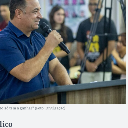
o só tem a ganhar” (Foto: Divulgação)
lico