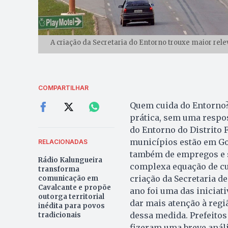
A criação da Secretaria do Entorno trouxe maior relev
COMPARTILHAR
Quem cuida do Entorno?
prática, sem uma respos
do Entorno do Distrito 
municípios estão em Go
RELACIONADAS
também de empregos e s
Rádio Kalungueira
complexa equação de cunh
transforma
criação da Secretaria d
comunicação em
Cavalcante e propõe
ano foi uma das iniciat
outorga territorial
dar mais atenção à regi
inédita para povos
dessa medida. Prefeitos 
tradicionais
fizeram uma breve análi