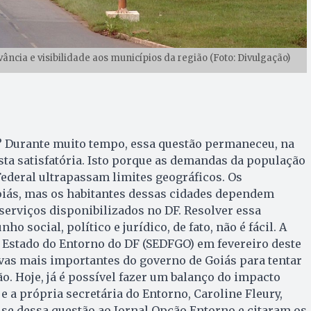
ância e visibilidade aos municípios da região (Foto: Divulgação)
 Durante muito tempo, essa questão permaneceu, na
ta satisfatória. Isto porque as demandas da população
Federal ultrapassam limites geográficos. Os
iás, mas os habitantes dessas cidades dependem
erviços disponibilizados no DF. Resolver essa
o social, político e jurídico, de fato, não é fácil. A
e Estado do Entorno do DF (SEDFGO) em fevereiro deste
ivas mais importantes do governo de Goiás para tentar
ão. Hoje, já é possível fazer um balanço do impacto
e a própria secretária do Entorno, Caroline Fleury,
se dessa questão ao Jornal Opção Entorno e citaram os