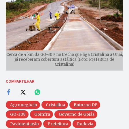
Cerca de 4 km da GO-309, no trecho que liga Cristalina a Unaí,
já receberam cobertura asfáltica (Foto: Prefeitura de
Cristalina)
COMPARTILHAR
Agronegócio
Cristalina
Entorno DF
GO-309
Goinfra
Governo de Goiás
Pavimentação
Prefeitura
Rodovia