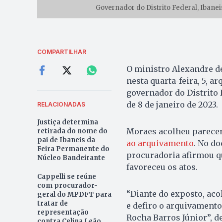
Governador do Distrito Federal, Ibaneis
COMPARTILHAR
O ministro Alexandre de
nesta quarta-feira, 5, a
governador do Distrito 
de 8 de janeiro de 2023.
RELACIONADAS
Justiça determina
Moraes acolheu parecer
retirada do nome do
pai de Ibaneis da
ao arquivamento
. No d
Feira Permanente do
procuradoria afirmou q
Núcleo Bandeirante
favoreceu os atos.
Cappelli se reúne
com procurador-
“Diante do exposto, aco
geral do MPDFT para
tratar de
e defiro o arquivamento
representação
Rocha Barros Júnior”, d
contra Celina Leão