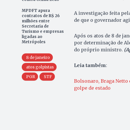
MPDFT apura
A investigação feita pe
contratos de R$ 26
de que o governador agi
milhões entre
Secretaria de
Turismo e empresas
Após os atos de 8 de jan
ligadas ao
Metrópoles
por determinação de Al
do próprio ministro.
(A
8 de janeiro
Leia também
:
atos golpistas
PGR
STF
Bolsonaro, Braga Netto 
golpe de estado