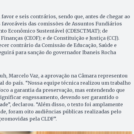
a favor e seis contrários, sendo que, antes de chegar ao
os favoráveis das comissões de Assuntos Fundiários
nto Econômico Sustentável (CDESCTMAT); de
inanças (CEOF); e de Constituição e Justiça (CCJ).
ecer contrário da Comissão de Educação, Saúde e
seguirá para sanção do governador Ibaneis Rocha
duh, Marcelo Vaz, a aprovação na Câmara representou
tal do país. “Nossa equipe técnica realizou um trabalho
foco a garantia da preservação, mas entendendo que
gnificar engessamento, devendo ser garantido o
de”, declarou. “Além disso, o texto foi amplamente
de, foram oito audiências públicas realizadas pelo
 promovidas pela CLDF”.