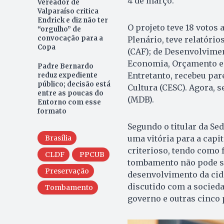
4 de março.
Vereador de
Valparaíso critica
Endrick e diz não ter
O projeto teve 18 votos 
“orgulho” de
convocação para a
Plenário, teve relatóri
Copa
(CAF); de Desenvolvime
Economia, Orçamento e F
Padre Bernardo
Entretanto, recebeu par
reduz expediente
público; decisão está
Cultura (CESC). Agora, 
entre as poucas do
(MDB).
Entorno com esse
formato
Segundo o titular da Se
Brasília
uma vitória para a capi
criterioso, tendo como 
CLDF
PPCUB
tombamento não pode si
Preservação
desenvolvimento da cida
discutido com a socieda
Tombamento
governo e outras cinco