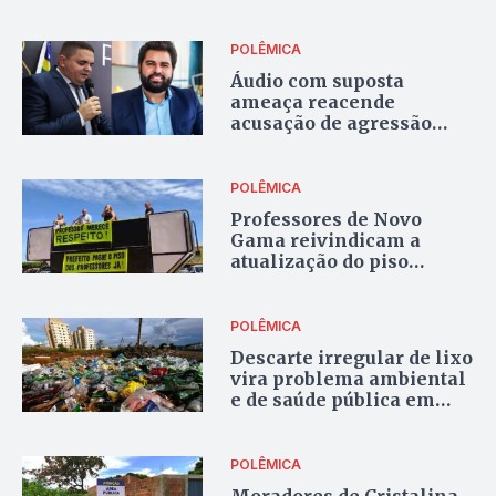
UnB
POLÊMICA
Áudio com suposta
ameaça reacende
acusação de agressão
entre vereador de Novo
Gama e o jornalista
Juarez Carneiro
POLÊMICA
Professores de Novo
Gama reivindicam a
atualização do piso
salarial nacional
POLÊMICA
Descarte irregular de lixo
vira problema ambiental
e de saúde pública em
Valparaíso
POLÊMICA