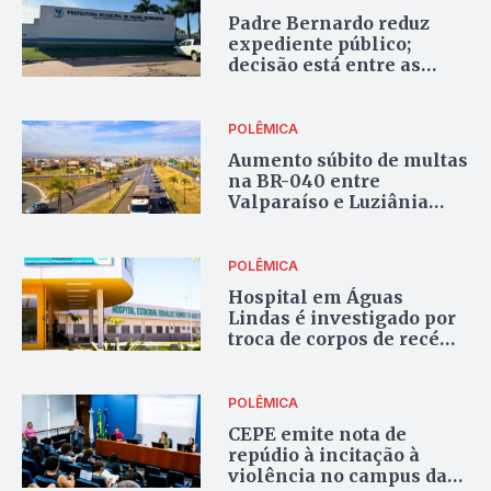
Padre Bernardo reduz
expediente público;
decisão está entre as
poucas do Entorno com
esse formato
POLÊMICA
Aumento súbito de multas
na BR-040 entre
Valparaíso e Luziânia
levanta questionamentos
POLÊMICA
Hospital em Águas
Lindas é investigado por
troca de corpos de recém-
nascidos
POLÊMICA
CEPE emite nota de
repúdio à incitação à
violência no campus da