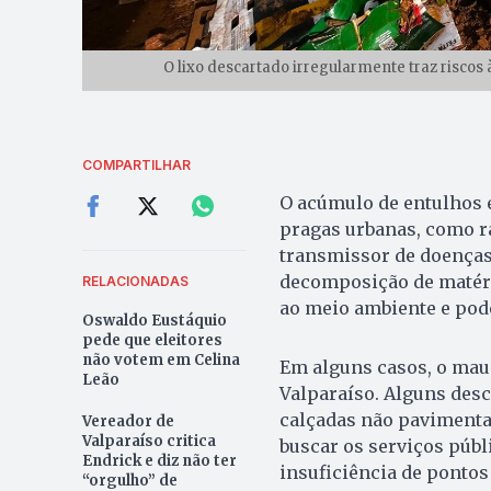
O lixo descartado irregularmente traz riscos
COMPARTILHAR
O acúmulo de entulhos e
pragas urbanas, como ra
transmissor de doenças
decomposição de matéria
RELACIONADAS
ao meio ambiente e pode
Oswaldo Eustáquio
pede que eleitores
não votem em Celina
Em alguns casos, o mau
Leão
Valparaíso. Alguns des
calçadas não pavimenta
Vereador de
Valparaíso critica
buscar os serviços públ
Endrick e diz não ter
insuficiência de pontos
“orgulho” de