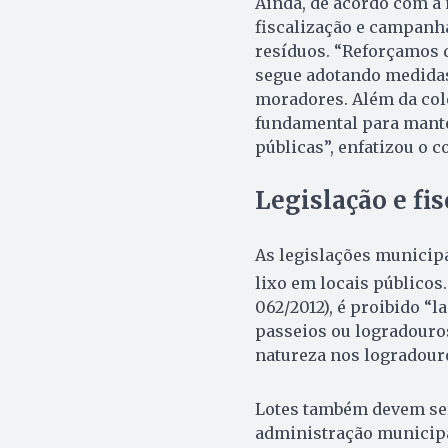
Ainda, de acordo com a 
fiscalização e campanha
resíduos. “Reforçamos q
segue adotando medidas
moradores. Além da cole
fundamental para manter
públicas”, enfatizou o 
Legislação e fis
As legislações municip
lixo em locais públicos
062/2012), é proibido “
passeios ou logradouros
natureza nos logradouro
Lotes também devem ser
administração municipa