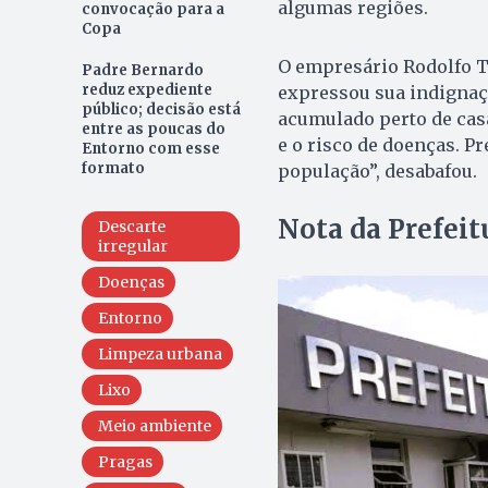
algumas regiões.
convocação para a
Copa
O empresário Rodolfo T
Padre Bernardo
reduz expediente
expressou sua indignaçã
público; decisão está
acumulado perto de cas
entre as poucas do
e o risco de doenças. P
Entorno com esse
formato
população”, desabafou.
Nota da Prefeit
Descarte
irregular
Doenças
Entorno
Limpeza urbana
Lixo
Meio ambiente
Pragas