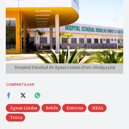
Hospital Estadual de Águas Lindas (Foto: Divulgação)
COMPARTILHAR
Águas Lindas
Bebês
Entorno
HEAL
Troca