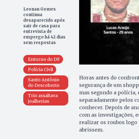
Leonan Gomes
continua
desaparecido após
sair de casa para
entrevista de
emprego há 42 dias
sem respostas
Entorno do DF
Polícia Civil
Horas antes do confront
Santo Antônio
segurança de um shoppi
do Descoberto
mas segundo a polícia,
Trio assaltava
separadamente pelos co
joalherias
conhecer. Depois de ana
com as investigações, e
realizar os roubos logo
abrissem.