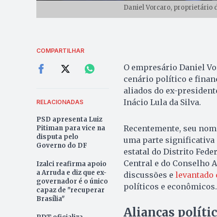
Daniel Vorcaro, proprietário 
COMPARTILHAR
O empresário Daniel Vor
cenário político e fina
aliados do ex-president
Inácio Lula da Silva.
RELACIONADAS
PSD apresenta Luiz
Recentemente, seu nome
Pitiman para vice na
disputa pelo
uma parte significativa
Governo do DF
estatal do Distrito Fed
Central e do Conselho 
Izalci reafirma apoio
a Arruda e diz que ex-
discussões e
levantado
governador é o único
políticos e econômicos.
capaz de "recuperar
Brasília"
Alianças políti