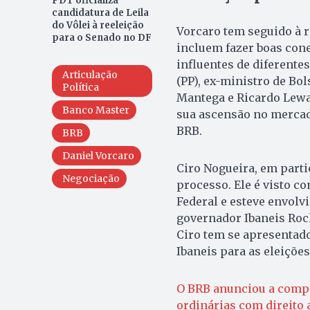
PDT oficializa
candidatura de Leila
do Vôlei à reeleição
Vorcaro tem seguido à r
para o Senado no DF
incluem fazer boas cone
influentes de diferente
Articulação
(PP), ex-ministro de Bo
Política
Mantega e Ricardo Lewa
Banco Master
sua ascensão no mercad
BRB.
BRB
Daniel Vorcaro
Ciro Nogueira, em parti
Negociação
processo. Ele é visto c
Federal e esteve envolv
governador Ibaneis Roc
Ciro tem se apresentado
Ibaneis para as eleições
O BRB anunciou a comp
ordinárias com direito 