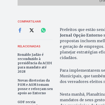
(Fo
COMPARTILHAR
Prefeitos que estão sen
Jornal Opção Entorno
s
propostas incluem melh
e geração de empregos.
RELACIONADAS
planejar estratégias ef
Ronaldo Jadão é
cidadãos.
reconduzido à
presidência da ACIDI
para mandato até
Para implementarem seu
2028
Municipais, que também
Novas diretorias da
dos vereadores eleitos n
FGM e AGM tomam
posse e reforçam seu
apoio ao Entorno
Nesta manhã, Planaltin
mandatos de seus gestor
GDF recria