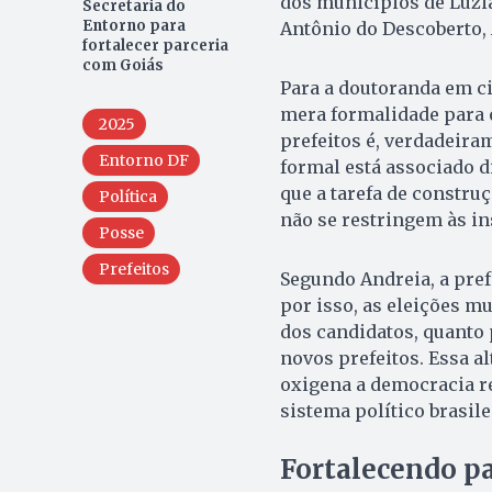
dos municípios de Luziâ
Secretaria do
Entorno para
Antônio do Descoberto, 
fortalecer parceria
com Goiás
Para a doutoranda em c
mera formalidade para 
2025
prefeitos é, verdadeira
Entorno DF
formal está associado d
que a tarefa de construç
Política
não se restringem às ins
Posse
Prefeitos
Segundo Andreia, a pref
por isso, as eleições m
dos candidatos, quanto 
novos prefeitos. Essa a
oxigena a democracia re
sistema político brasilei
Fortalecendo pa