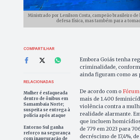
Ministrado por Lenilson Costa, campeão brasileiro de 
defesa física, mas também para a tomada
COMPARTILHAR
Embora Goiás tenha regi
criminalidade, conform
ainda figuram como as p
RELACIONADAS
De acordo com o
Fórum 
Mulher é esfaqueada
mais de 1.400 feminicí
dentro de ônibus em
Samambaia Norte;
violência contra a mul
suspeita se entrega à
realidade alarmante. Em 
polícia após ataque
que incluem homicídios
Entorno Sul ganha
de 779 em 2023 para 70
reforço na segurança
decréscimo de 17,4%, d
com inauguração de