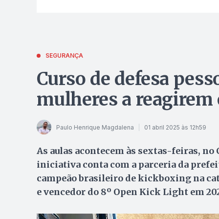
SEGURANÇA
Curso de defesa pess
mulheres a reagirem 
Paulo Henrique Magdalena
01 abril 2025 às 12h59
As aulas acontecem às sextas-feiras, no
iniciativa conta com a parceria da prefei
campeão brasileiro de kickboxing na ca
e vencedor do 8º Open Kick Light em 20