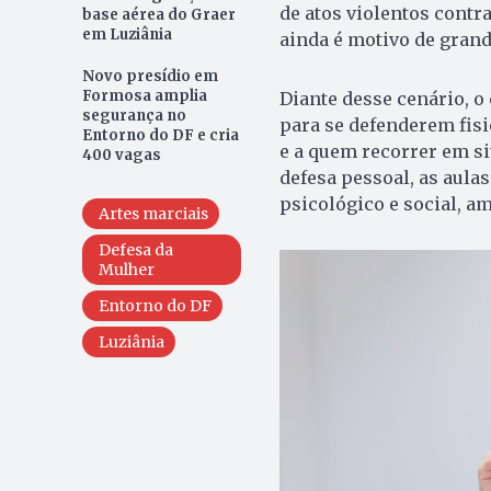
de atos violentos contr
base aérea do Graer
em Luziânia
ainda é motivo de gran
Novo presídio em
Formosa amplia
Diante desse cenário, o
segurança no
para se defenderem fis
Entorno do DF e cria
e a quem recorrer em si
400 vagas
defesa pessoal, as aula
psicológico e social, a
Artes marciais
Defesa da
Mulher
Entorno do DF
Luziânia