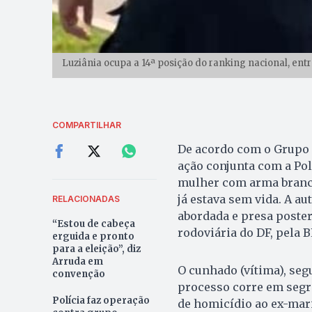
Luziânia ocupa a 14ª posição do ranking nacional, ent
COMPARTILHAR
De acordo com o Grupo 
ação conjunta com a Polí
mulher com arma branca
já estava sem vida. A au
RELACIONADAS
abordada e presa poste
“Estou de cabeça
rodoviária do DF, pela 
erguida e pronto
para a eleição”, diz
Arruda em
O cunhado (vítima), segu
convenção
processo corre em segre
Polícia faz operação
de homicídio ao ex-ma