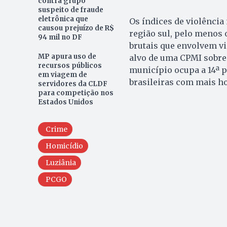
contra grupo
suspeito de fraude
eletrônica que
Os índices de violênci
causou prejuízo de R$
região sul, pelo menos 
94 mil no DF
brutais que envolvem vi
MP apura uso de
alvo de uma CPMI sobre
recursos públicos
município ocupa a 14ª p
em viagem de
brasileiras com mais ho
servidores da CLDF
para competição nos
Estados Unidos
Crime
Homicídio
Luziânia
PCGO