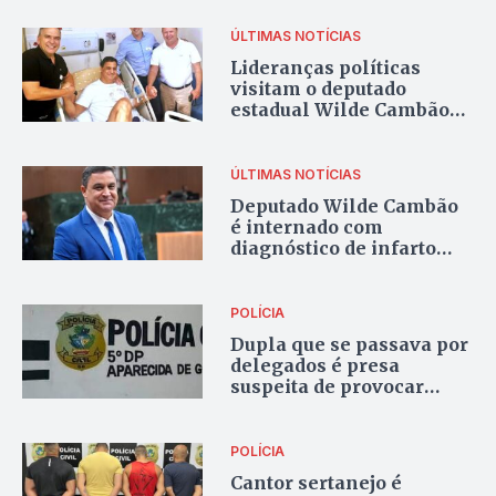
ÚLTIMAS NOTÍCIAS
Lideranças políticas
visitam o deputado
estadual Wilde Cambão
no Hospital Encore
ÚLTIMAS NOTÍCIAS
Deputado Wilde Cambão
é internado com
diagnóstico de infarto
agudo do miocárdio
POLÍCIA
Dupla que se passava por
delegados é presa
suspeita de provocar
morte de homem após
“golpe do nude”
POLÍCIA
Cantor sertanejo é