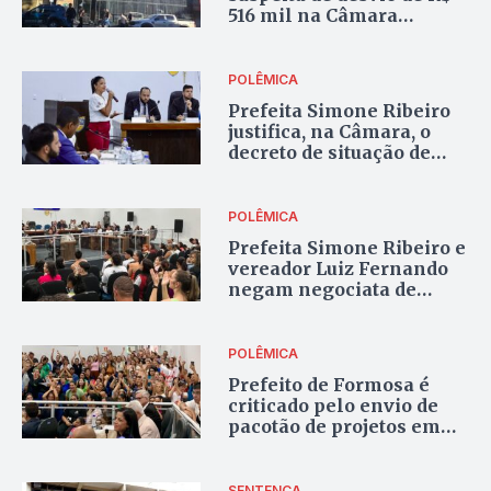
516 mil na Câmara
Municipal de Formosa
POLÊMICA
Prefeita Simone Ribeiro
justifica, na Câmara, o
decreto de situação de
emergência em Formosa
POLÊMICA
Prefeita Simone Ribeiro e
vereador Luiz Fernando
negam negociata de
cargos em Formosa
POLÊMICA
Prefeito de Formosa é
criticado pelo envio de
pacotão de projetos em
benefício próprio
SENTENÇA