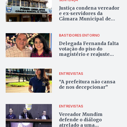
Justiça condena vereador
e ex-servidores da
Câmara Municipal de
Formosa
BASTIDORES ENTORNO
Delegada Fernanda falta
votação do piso do
magistério e reajuste
salarial para Guarda
Municipal, e vai à festa
junina
ENTREVISTAS
“A prefeitura não cansa
de nos decepcionar”
ENTREVISTAS
Vereador Mundim
defende o diálogo
atrelado a uma