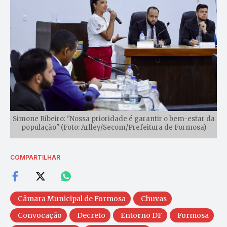
Simone Ribeiro: "Nossa prioridade é garantir o bem-estar da
população" (Foto: Arlley/Secom/Prefeitura de Formosa)
COMPARTILHAR
Câmara Municipal de Formosa
Chuvas
Convocação
Decreto
Entorno DF
Formosa