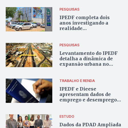
PESQUISAS
IPEDF completa dois
anos investigando a
realidade
socioeconômica do DF e
Entorno
PESQUISAS
Levantamento do IPEDF
detalha a dinâmica de
expansão urbana no
Entorno do DF
TRABALHO E RENDA
IPEDF e Dieese
apresentam dados de
emprego e desemprego
do DF e Entorno
ESTUDO
Dados da PDAD Ampliada