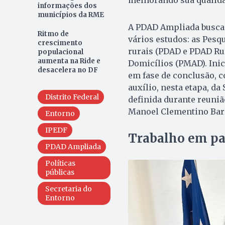
informações dos
municípios da RME
A PDAD Ampliada busca 
Ritmo de
vários estudos: as Pesq
crescimento
rurais (PDAD e PDAD Rur
populacional
aumenta na Ride e
Domicílios (PMAD). Inic
desacelera no DF
em fase de conclusão, 
auxílio, nesta etapa, da
Distrito Federal
definida durante reuniã
Manoel Clementino Barro
Entorno
IPEDF
Trabalho em pa
PDAD Ampliada
Políticas
públicas
Secretaria do
Entorno