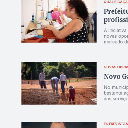
QUALIFICAÇ
Prefeit
profiss
A iniciativ
novas opor
mercado de
NOVAS OBRA
Novo G
No municí
bastante a
dos serviç
ENTREVISTAS