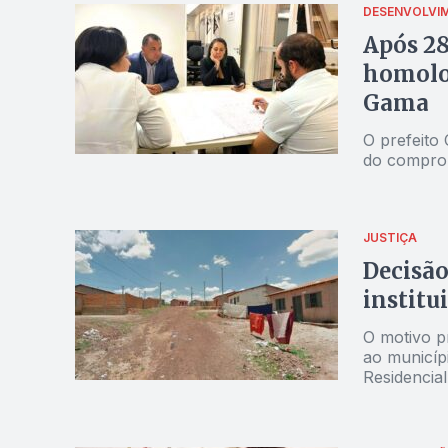
DESENVOLVI
Após 28
homolog
Gama
O prefeito
do comprom
JUSTIÇA
Decisão
institu
O motivo p
ao municíp
Residencia