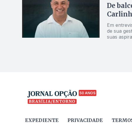
De balco
Carlin
Em entrevis
de sua ges
suas aspir
50 ANOS
EXPEDIENTE
PRIVACIDADE
TERMOS