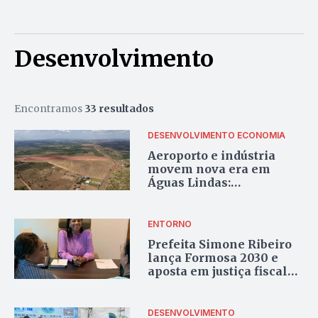
Desenvolvimento
Encontramos
33 resultados
DESENVOLVIMENTO
ECONOMIA
Aeroporto e indústria
movem nova era em
Águas Lindas:
investimento chinês
chega a R$ 2 bilhões
ENTORNO
Prefeita Simone Ribeiro
lança Formosa 2030 e
aposta em justiça fiscal
para equilibrar as contas
públicas
DESENVOLVIMENTO