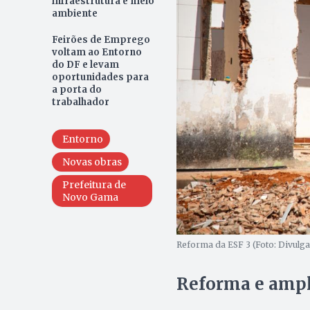
infraestrutura e meio
ambiente
Feirões de Emprego
voltam ao Entorno
do DF e levam
oportunidades para
a porta do
trabalhador
Entorno
Novas obras
Prefeitura de
Novo Gama
Reforma da ESF 3 (Foto: Divulga
Reforma e ampl