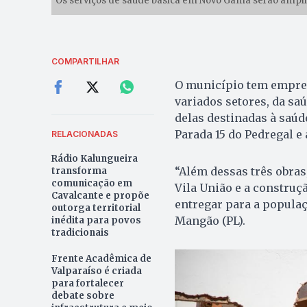
Os serviços de saúde básica em Novo Gama serão ampliad
COMPARTILHAR
O município tem empree
variados setores, da saú
delas destinadas à saúd
Parada 15 do Pedregal e
RELACIONADAS
Rádio Kalungueira
“Além dessas três obra
transforma
comunicação em
Vila União e a constru
Cavalcante e propõe
entregar para a populaç
outorga territorial
Mangão (PL).
inédita para povos
tradicionais
Frente Acadêmica de
Valparaíso é criada
para fortalecer
debate sobre