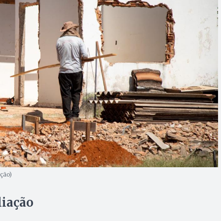
ção)
iação