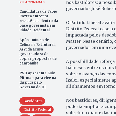
nos bastidores: a possi
RELACIONADAS
governador José Roberto 
Candidatura de Fábio
Correa enfrenta
resistência dentro da
O Partido Liberal avali
base governista em
Distrito Federal caso a 
Cidade Ocidental
impactada pelos desdob
Após anúncio de
Master. Nesse cenário, o
Celina na Estrutural,
governador em uma even
Arruda acusa
governadora de
copiar propostas de
A possibilidade reforç
campanha
há meses entre os dois 
PSD apresenta Luiz
sobre o avanço das conv
Pitiman para vice na
Izalci, especialmente 
disputa pelo
alinhamentos em torno d
Governo do DF
Nos bastidores, dirige
Bastidores
poderia ampliar a compe
Distrito Federal
sobretudo diante das inc