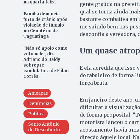
na quarta-feira
gente graúda na prefeitu
qual se torna ainda mai
Família denuncia
bastante combativa em
furto de crânio após
violação de túmulo
me saindo bem nas pesqu
no Cemitério de
desconfia a vereadora, 
Taguatinga
“Não só apoio como
Um quase atro
voto nele”, diz
Adriano do Baldy
sobrepré-
E ela acredita que isso
candidatura de Fábio
do tabuleiro de forma li
Corrêa
força bruta.
Ameaças
Em janeiro deste ano, u
Denúncias
dificultar a visualizaçã
Política
de forma proposital. “T
motorista lançou o carr
Santo Antônio
acostamento havia uma 
do Descoberto
direção àquele local. N