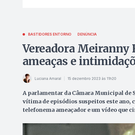
BASTIDORES ENTORNO
DENÚNCIA
Vereadora Meiranny R
ameaças e intimidaç
Luciana Amaral
15 dezembro 2023 às 11h20
A parlamentar da Câmara Municipal de Sa
vítima de episódios suspeitos este ano,
telefonema ameaçador e um vídeo que cir