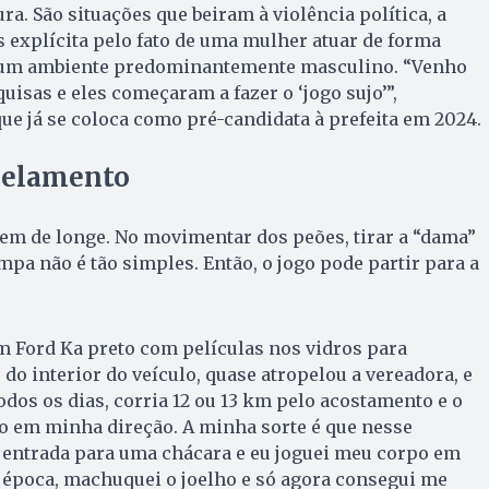
ra. São situações que beiram à violência política, a
s explícita pelo fato de uma mulher atuar de forma
 um ambiente predominantemente masculino. “Venho
isas e eles começaram a fazer o ‘jogo sujo’”,
que já se coloca como pré-candidata à prefeita em 2024.
pelamento
 vem de longe. No movimentar dos peões, tirar a “dama”
mpa não é tão simples. Então, o jogo pode partir para a
m Ford Ka preto com películas nos vidros para
o do interior do veículo, quase atropelou a vereadora, e
odos os dias, corria 12 ou 13 km pelo acostamento e o
o em minha direção. A minha sorte é que nesse
entrada para uma chácara e eu joguei meu corpo em
a época, machuquei o joelho e só agora consegui me