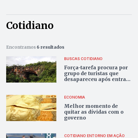
Cotidiano
Encontramos
6 resultados
BUSCAS
COTIDIANO
Força-tarefa procura por
grupo de turistas que
desapareceu após entrar
em caverna de São
Domingos
ECONOMIA
Melhor momento de
quitar as dívidas com o
governo
COTIDIANO
ENTORNO EM AÇÃO