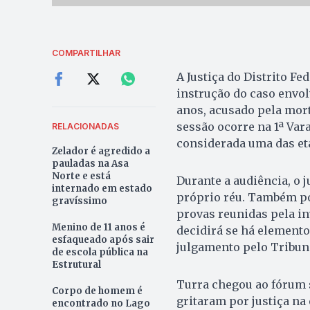
COMPARTILHAR
A Justiça do Distrito Fed
instrução do caso envol
anos, acusado pela mort
sessão ocorre na 1ª Vara
RELACIONADAS
considerada uma das et
Zelador é agredido a
pauladas na Asa
Norte e está
Durante a audiência, o 
internado em estado
próprio réu. Também po
gravíssimo
provas reunidas pela in
Menino de 11 anos é
decidirá se há elemento
esfaqueado após sair
julgamento pelo Tribuna
de escola pública na
Estrutural
Turra chegou ao fórum s
Corpo de homem é
gritaram por justiça na 
encontrado no Lago