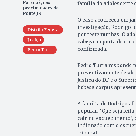
Paranoá, nas
família do adolescente 
proximidades da
Ponte JK
O caso aconteceu em jan
investigação, Rodrigo f
Distrito Federal
por testemunhas. O ado
Justiça
cabeça na porta de um ca
confirmada.
Pedro Turra
Pedro Turra responde po
preventivamente desde 
Justiça do DF e o Super
habeas corpus apresent
A família de Rodrigo af
popular. “Que seja feita
cair no esquecimento”, d
indignado com o esquem
tribunal.