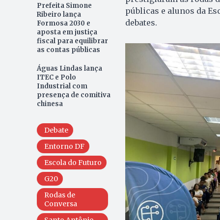
Prefeita Simone
públicas e alunos da E
Ribeiro lança
debates.
Formosa 2030 e
aposta em justiça
fiscal para equilibrar
as contas públicas
Águas Lindas lança
ITEC e Polo
Industrial com
presença de comitiva
chinesa
Debate
Entorno DF
Escola do Futuro
G20
Rodas de
Conversa
Santo Antônio