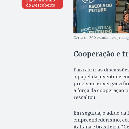
do Descoberto
Cerca de 200 estudantes prestig
Cooperação e t
Para abrir as discussõe
o papel da juventude co
precisam enxergar a fu
a força da cooperação p
ressaltou.
Em seguida, o adido da E
empreendedorismo, eco
italiana e brasileira. 