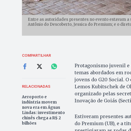
Entre as autoridades presentes no evento estavam a se
Antônio do Descoberto, Jessica do Premium; e o diret
COMPARTILHAR
Protagonismo juvenil e
temas abordados em rod
jovens do G20 Social. O
Lemos Kubitschek de Oli
RELACIONADAS
organizado pelas secret
Aeroporto e
Inovação de Goiás (Secti
indústria movem
nova era em Águas
Lindas: investimento
Estiveram presentes aut
chinês chega a R$ 2
do Premium (UB), e a ti
bilhões
prestigiaram as rodas d