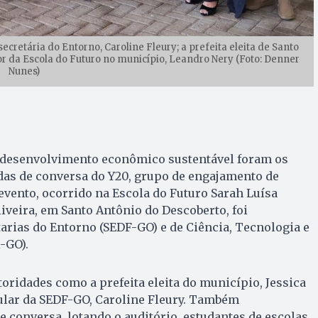
cretária do Entorno, Caroline Fleury; a prefeita eleita de Santo
or da Escola do Futuro no município, Leandro Nery (Foto: Denner
Nunes)
 desenvolvimento econômico sustentável foram os
as de conversa do Y20, grupo de engajamento de
 evento, ocorrido na Escola do Futuro Sarah Luísa
veira, em Santo Antônio do Descoberto, foi
arias do Entorno (SEDF-GO) e de Ciência, Tecnologia e
-GO).
oridades como a prefeita eleita do município, Jessica
tular da SEDF-GO, Caroline Fleury. Também
e conversa, lotando o auditório, estudantes de escolas