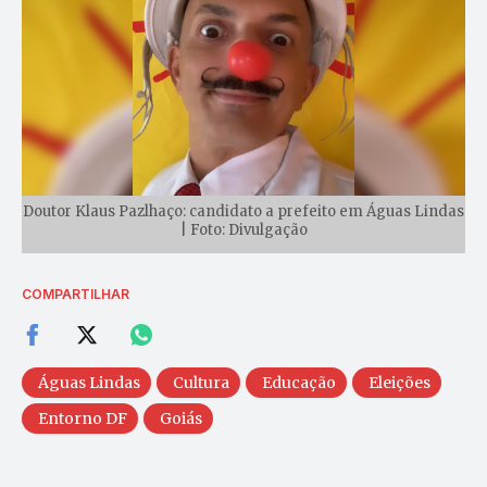
Doutor Klaus Pazlhaço: candidato a prefeito em Águas Lindas
| Foto: Divulgação
COMPARTILHAR
Águas Lindas
Cultura
Educação
Eleições
Entorno DF
Goiás