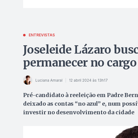
ENTREVISTAS
Joseleide Lázaro busc
permanecer no cargo
Luciana Amaral
12 abril 2024 às 13h17
Pré-candidato à reeleição em Padre Berna
deixado as contas “no azul” e, num poss
investir no desenvolvimento da cidade