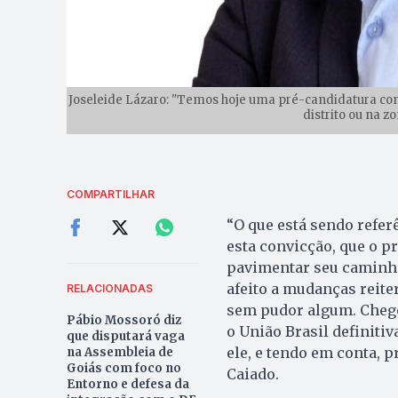
Joseleide Lázaro: "Temos hoje uma pré-candidatura cons
distrito ou na zo
COMPARTILHAR
“O que está sendo refer
esta convicção, que o pr
pavimentar seu caminho
afeito a mudanças reite
RELACIONADAS
sem pudor algum. Chegou
Pábio Mossoró diz
o União Brasil definiti
que disputará vaga
ele, e tendo em conta, 
na Assembleia de
Goiás com foco no
Caiado.
Entorno e defesa da