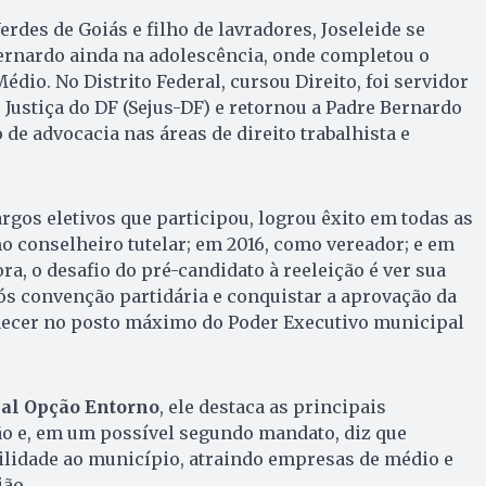
rdes de Goiás e filho de lavradores, Joseleide se
ernardo ainda na adolescência, onde completou o
dio. No Distrito Federal, cursou Direito, foi servidor
 Justiça do DF (Sejus-DF) e retornou a Padre Bernardo
 de advocacia nas áreas de direito trabalhista e
argos eletivos que participou, logrou êxito em todas as
mo conselheiro tutelar; em 2016, como vereador; e em
a, o desafio do pré-candidato à reeleição é ver sua
s convenção partidária e conquistar a aprovação da
ecer no posto máximo do Poder Executivo municipal
nal Opção Entorno
, ele destaca as principais
ão e, em um possível segundo mandato, diz que
ilidade ao município, atraindo empresas de médio e
ião.