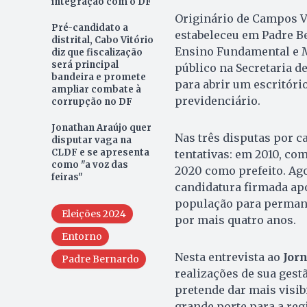
integração com o DF
Originário de Campos Ve
Pré-candidato a
estabeleceu em Padre B
distrital, Cabo Vitório
Ensino Fundamental e Mé
diz que fiscalização
será principal
público na Secretaria de
bandeira e promete
para abrir um escritório
ampliar combate à
previdenciário.
corrupção no DF
Jonathan Araújo quer
Nas três disputas por c
disputar vaga na
CLDF e se apresenta
tentativas: em 2010, co
como "a voz das
2020 como prefeito. Agor
feiras"
candidatura firmada apó
população para perman
Eleições 2024
por mais quatro anos.
Entorno
Nesta entrevista ao
Jor
Padre Bernardo
realizações de sua gest
pretende dar mais visib
grande porte para a reg