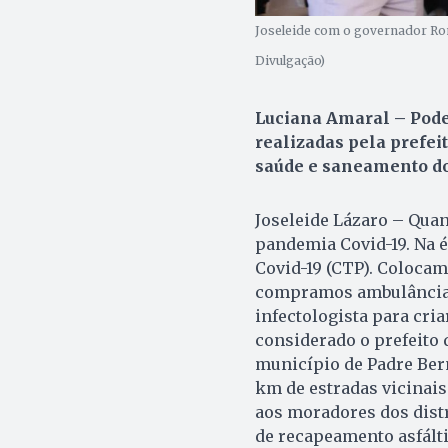
Joseleide com o governador Ron
Divulgação)
Luciana Amaral – Poder
realizadas pela prefei
saúde e saneamento d
Joseleide Lázaro – Quan
pandemia Covid-19. Na 
Covid-19 (CTP). Colocam
compramos ambulância,
infectologista para cri
considerado o prefeito 
município de Padre Be
km de estradas vicinais
aos moradores dos distr
de recapeamento asfálti