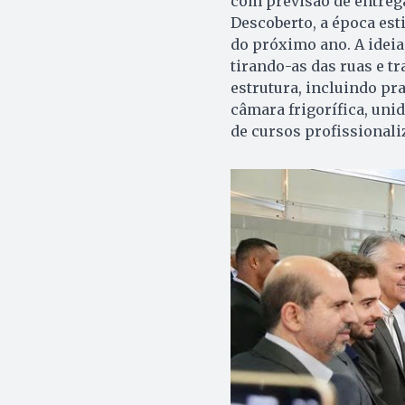
com previsão de entrega
Descoberto, a época es
do próximo ano. A ideia
tirando-as das ruas e t
estrutura, incluindo pr
câmara frigorífica, uni
de cursos profissionaliz