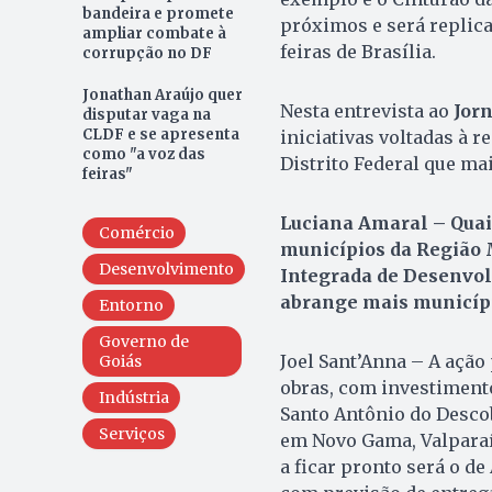
bandeira e promete
próximos e será replica
ampliar combate à
feiras de Brasília.
corrupção no DF
Jonathan Araújo quer
Nesta entrevista ao
Jor
disputar vaga na
CLDF e se apresenta
iniciativas voltadas à 
como "a voz das
Distrito Federal que ma
feiras"
Luciana Amaral – Quais
Comércio
municípios da Região 
Desenvolvimento
Integrada de Desenvolv
abrange mais municíp
Entorno
Governo de
Joel Sant’Anna – A ação
Goiás
obras, com investiment
Indústria
Santo Antônio do Descobe
Serviços
em Novo Gama, Valparaís
a ficar pronto será o d