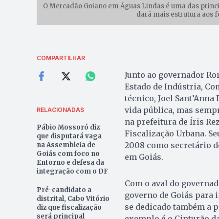
O Mercadão Goiano em Águas Lindas é uma das principa
dará mais estrutura aos f
COMPARTILHAR
Junto ao governador Rona
Estado de Indústria, Com
técnico, Joel Sant’Anna
vida pública, mas sempr
RELACIONADAS
na prefeitura de Íris 
Pábio Mossoró diz
Fiscalização Urbana. 
que disputará vaga
2008 como secretário de
na Assembleia de
Goiás com foco no
em Goiás.
Entorno e defesa da
integração com o DF
Com o aval do governado
Pré-candidato a
governo de Goiás para i
distrital, Cabo Vitório
se dedicado também a p
diz que fiscalização
será principal
exemplo é o Cinturão d