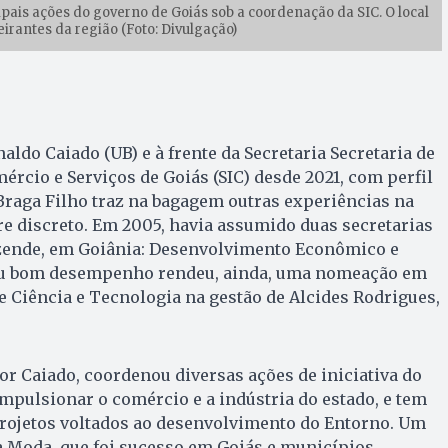
is ações do governo de Goiás sob a coordenação da SIC. O local
eirantes da região (Foto: Divulgação)
ldo Caiado (UB) e à frente da Secretaria Secretaria de
ércio e Serviços de Goiás (SIC) desde 2021, com perfil
 Braga Filho traz na bagagem outras experiências na
e discreto. Em 2005, havia assumido duas secretarias
Rezende, em Goiânia: Desenvolvimento Econômico e
Seu bom desempenho rendeu, ainda, uma nomeação em
 Ciência e Tecnologia na gestão de Alcides Rodrigues,
r Caiado, coordenou diversas ações de iniciativa do
mpulsionar o comércio e a indústria do estado, e tem
rojetos voltados ao desenvolvimento do Entorno. Um
a Moda, que foi sucesso em Goiás e municípios