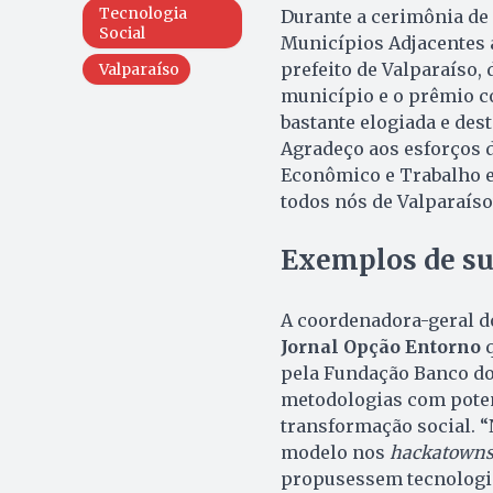
Tecnologia
Durante a cerimônia de
Social
Municípios Adjacentes 
prefeito de Valparaíso, 
Valparaíso
município e o prêmio co
bastante elogiada e des
Agradeço aos esforços 
Econômico e Trabalho e 
todos nós de Valparaíso”
Exemplos de su
A coordenadora-geral d
Jornal Opção Entorno
q
pela Fundação Banco do 
metodologias com poten
transformação social. 
modelo nos
hackatown
propusessem tecnologia