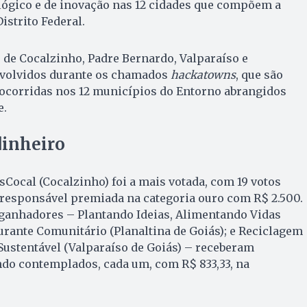
ógico e de inovação nas 12 cidades que compõem a
istrito Federal.
 de Cocalzinho, Padre Bernardo, Valparaíso e
nvolvidos durante os chamados
hackatowns
, que são
ocorridas nos 12 municípios do Entorno abrangidos
e.
inheiro
sCocal (Cocalzinho) foi a mais votada, com 19 votos
 responsável premiada na categoria ouro com R$ 2.500.
 ganhadores – Plantando Ideias, Alimentando Vidas
urante Comunitário (Planaltina de Goiás); e Reciclagem
Sustentável (Valparaíso de Goiás) – receberam
ndo contemplados, cada um, com R$ 833,33, na