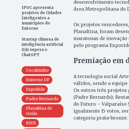
desenvolvimento tecnol
IPGC apresenta
Área Metropolitana do D
projetos de Cidades
Inteligentes a
municípios do
Os projetos vencedores,
Entorno
Planaltina, foram dese
maratonas de inovação 
Startup chinesa de
inteligência artificial
pelo programa Exporid
(IA) supera o
ChatGPT
Premiação em d
Cocalzinho
A tecnologia social Arte
Entorno DF
válidos, sendo a equipe
ExpoRide
Os outros três projetos
(Padre Bernardo); Resta
Padre Bernardo
do Futuro – Valparaíso 
Planaltina de
igualmente 15 votos, se
Goiás
categoria prata-bronze.
RIDE