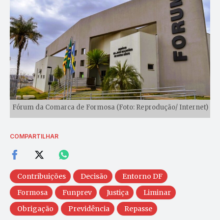
Fórum da Comarca de Formosa (Foto: Reprodução/ Internet)
COMPARTILHAR
Contribuições
Decisão
Entorno DF
Formosa
Funprev
Justiça
Liminar
Obrigação
Previdência
Repasse