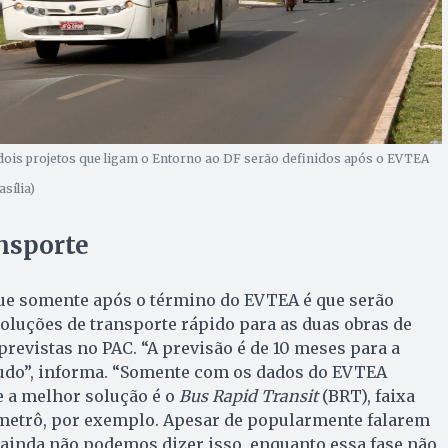
 dois projetos que ligam o Entorno ao DF serão definidos após o EVTEA
sília)
nsporte
ue somente após o término do EVTEA é que serão
oluções de transporte rápido para as duas obras de
revistas no PAC. “A previsão é de 10 meses para a
tudo”, informa. “Somente com os dados do EVTEA
 a melhor solução é o
Bus Rapid Transit
(BRT), faixa
 metrô, por exemplo. Apesar de popularmente falarem
ainda não podemos dizer isso, enquanto essa fase não