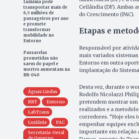
Luziânia pode
Ceilândia (DF). Ambas a
transportar mais de
6,5 milhões de
do Crescimento (PAC).
passageiros por ano
e promete
Etapas e metod
transformar
mobilidade no
Entorno
Responsável por ativida
Passarelas
mais variados sistemas 
prometidas não
Entorno em outra oportu
saem do papel e
mortes aumentam na
implantação do Sistema 
BR-040
Desta vez, durante o wo
Águas Lindas
Rodolfo Nicolazzi Phili
pretendem mostrar um p
BRT
Entorno
realizados e a metodolo
LabTrans
corredores. “Hoje eles 
Luziânia
PAC
empenhar equipes exclu
importante em relação 
Secretaria-Geral
de Governo