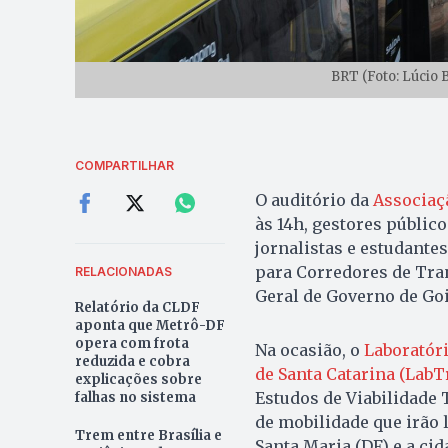
BRT (Foto: Lúcio B
COMPARTILHAR
O auditório da
Associaç
às 14h, gestores públic
jornalistas e estudante
para Corredores de Tra
RELACIONADAS
Geral de Governo de Goi
Relatório da CLDF
aponta que Metrô-DF
opera com frota
Na ocasião, o
Laboratóri
reduzida e cobra
de Santa Catarina (Lab
explicações sobre
Estudos de Viabilidade
falhas no sistema
de mobilidade que irão 
Trem entre Brasília e
Santa Maria (DF) e a ci