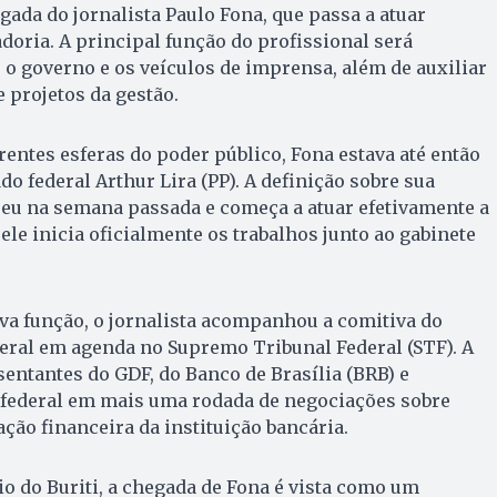
da do jornalista Paulo Fona, que passa a atuar
oria. A principal função do profissional será
e o governo e os veículos de imprensa, além de auxiliar
 projetos da gestão.
ntes esferas do poder público, Fona estava até então
o federal Arthur Lira (PP). A definição sobre sua
reu na semana passada e começa a atuar efetivamente a
ele inicia oficialmente os trabalhos junto ao gabinete
va função, o jornalista acompanhou a comitiva do
eral em agenda no Supremo Tribunal Federal (STF). A
entantes do GDF, do Banco de Brasília (BRB) e
 federal em mais uma rodada de negociações sobre
ção financeira da instituição bancária.
io do Buriti, a chegada de Fona é vista como um