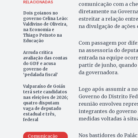
RELACIONADAS
comunicação com a chega
diretamente na Governad
Dois goianos no
estreitar a relação entr
governo Celina Leão:
Valdivino de Oliveira,
na divulgação de ações e
na Economia e
Thiago Peixoto na
Educação
Com passagem por difere
na assessoria do deputad
Arruda critica
entrada na equipe ocor
avaliação das contas
do GDF e acusa
partir de junho, quando 
governo de
da governadora.
‘pedalada fiscal’
Valparaíso de Goiás
Logo após assumir a no
terá sete candidatos
Governo do Distrito Fed
nas eleições de 2026;
quatro disputam
reunião envolveu repres
vaga de deputado
integrantes do governo
estadual e três,
medidas voltadas à situa
federal
Nos bastidores do Palác
Comunicação