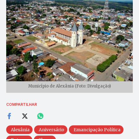
Município de Alexânia (Foto: Divulgação)
COMPARTILHAR
Alexânia
Aniversário
Emancipação Política