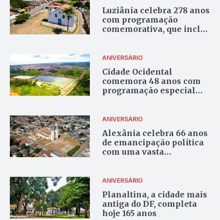
Luziânia celebra 278 anos
com programação
comemorativa, que inclui
eventos esportivos,
culturais e ações sociais
ANIVERSÁRIO
Cidade Ocidental
comemora 48 anos com
programação especial
que vai até o domingo
ANIVERSÁRIO
Alexânia celebra 66 anos
de emancipação política
com uma vasta
programação
ANIVERSÁRIO
Planaltina, a cidade mais
antiga do DF, completa
hoje 165 anos