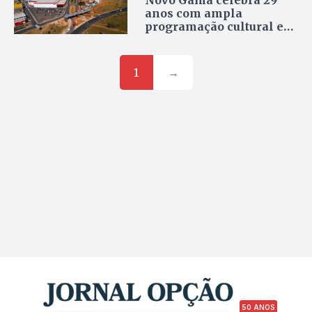
Novo Gama celebra 29
anos com ampla
programação cultural e
importantes entregas e
assinaturas de ordens de
serviço
1
→
50 ANOS