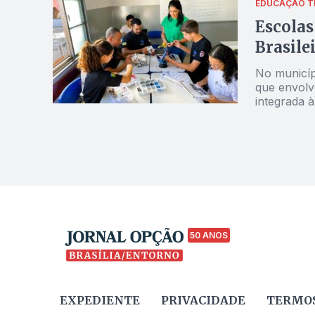
EDUCAÇÃO
T
Escolas
Brasile
No municíp
que envolve
integrada à
50 ANOS
EXPEDIENTE
PRIVACIDADE
TERMOS