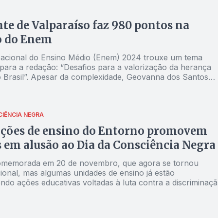
te de Valparaíso faz 980 pontos na
o do Enem
cional do Ensino Médio (Enem) 2024 trouxe um tema
 para a redação: “Desafios para a valorização da herança
o Brasil”. Apesar da complexidade, Geovanna dos Santos
aluna do Centro de Educação em Período Integral - CEPI
o Sul, destacou-se entre os 2.306 estudantes do país
CIÊNCIA NEGRA
ições de ensino do Entorno promovem
 em alusão ao Dia da Consciência Negra
omemorada em 20 de novembro, que agora se tornou
cional, mas algumas unidades de ensino já estão
ndo ações educativas voltadas à luta contra a discriminaç