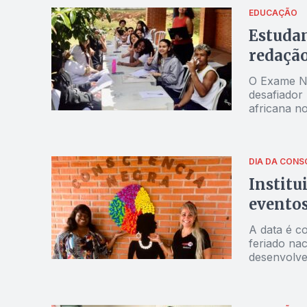
EDUCAÇÃO
Estudan
redaçã
O Exame Na
desafiador
africana n
Benedito, 
Cruzeiro d
DIA DA CONS
Institu
eventos
A data é c
feriado na
desenvolve
racial