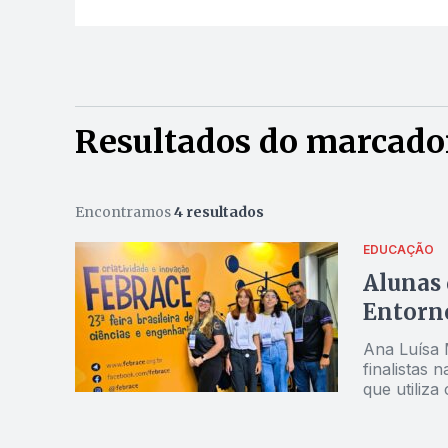
Resultados do marcado
Encontramos
4 resultados
EDUCAÇÃO
Alunas 
Entorno
Ana Luísa 
finalistas 
que utiliza
Jornal Opç
professora