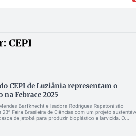
r: CEPI
do CEPI de Luziânia representam o
 na Febrace 2025
Mendes Barfknecht e Isadora Rodrigues Rapatoni são
na 23ª Feira Brasileira de Ciências com um projeto sustentáv
 casca de jatobá para produzir bioplástico e larvicida. O
ão Entorno conversou com as estudantes e com a
 que orientou o projeto