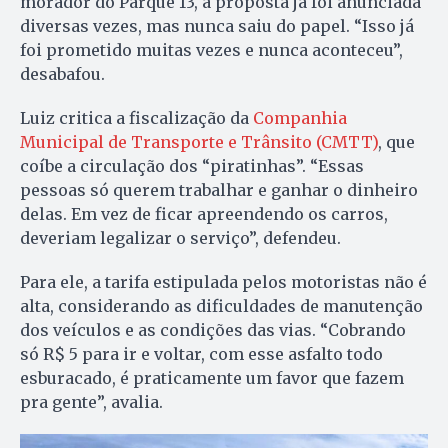
morador do Parque 13, a proposta já foi anunciada
diversas vezes, mas nunca saiu do papel. “Isso já
foi prometido muitas vezes e nunca aconteceu”,
desabafou.
Luiz critica a fiscalização da
Companhia
Municipal de Transporte e Trânsito (CMTT)
, que
coíbe a circulação dos “piratinhas”. “Essas
pessoas só querem trabalhar e ganhar o dinheiro
delas. Em vez de ficar apreendendo os carros,
deveriam legalizar o serviço”, defendeu.
Para ele, a tarifa estipulada pelos motoristas não é
alta, considerando as dificuldades de manutenção
dos veículos e as condições das vias. “Cobrando
só R$ 5 para ir e voltar, com esse asfalto todo
esburacado, é praticamente um favor que fazem
pra gente”, avalia.