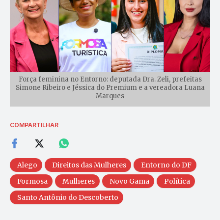
Força feminina no Entorno: deputada Dra. Zeli, prefeitas
Simone Ribeiro e Jéssica do Premium e a vereadora Luana
Marques
COMPARTILHAR
Alego
Direitos das Mulheres
Entorno do DF
Formosa
Mulheres
Novo Gama
Política
Santo Antônio do Descoberto