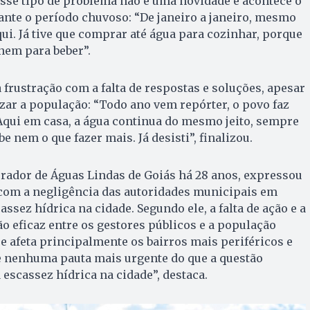
 esse tipo de problema não é uma novidade e acontece o
nte o período chuvoso: “De janeiro a janeiro, mesmo
qui. Já tive que comprar até água para cozinhar, porque
nem para beber”.
rustração com a falta de respostas e soluções, apesar
izar a população: “Todo ano vem repórter, o povo faz
Aqui em casa, a água continua do mesmo jeito, sempre
be nem o que fazer mais. Já desisti”, finalizou.
rador de Águas Lindas de Goiás há 28 anos, expressou
om a negligência das autoridades municipais em
assez hídrica na cidade. Segundo ele, a falta de ação e a
 eficaz entre os gestores públicos e a população
 afeta principalmente os bairros mais periféricos e
te nenhuma pauta mais urgente do que a questão
 escassez hídrica na cidade”, destaca.