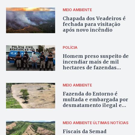
ambientais
MEIO AMBIENTE
Chapada dos Veadeiros é
fechada para visitação
após novo incêndio
POLÍCIA
Homem preso suspeito de
incendiar mais de mil
hectares de fazendas
recebeu R$ 300 pelo
serviço em Goiás
MEIO AMBIENTE
Fazenda do Entorno é
multada e embargada por
desmatamento ilegal em
área de proteção
permanente
MEIO AMBIENTE
ÚLTIMAS NOTÍCIAS
Fiscais da Semad