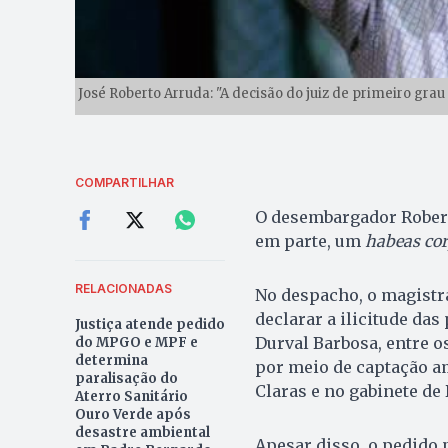
José Roberto Arruda: "A decisão do juiz de primeiro grau
COMPARTILHAR
O desembargador Roberva
em parte, um
habeas co
RELACIONADAS
No despacho, o magistr
declarar a ilicitude da
Justiça atende pedido
Durval Barbosa, entre o
do MPGO e MPF e
determina
por meio de captação am
paralisação do
Claras e no gabinete de 
Aterro Sanitário
Ouro Verde após
desastre ambiental
Apesar disso, o pedido 