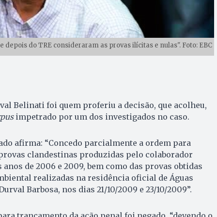
 e depois do TRE consideraram as provas ilícitas e nulas". Foto: EBC
l Belinati foi quem proferiu a decisão, que acolheu,
rpus
impetrado por um dos investigados no caso.
ado afirma: “Concedo parcialmente a ordem para
s provas clandestinas produzidas pelo colaborador
s anos de 2006 e 2009, bem como das provas obtidas
biental realizadas na residência oficial de Águas
Durval Barbosa, nos dias 21/10/2009 e 23/10/2009”.
para trancamento da ação penal foi negado, “devendo o