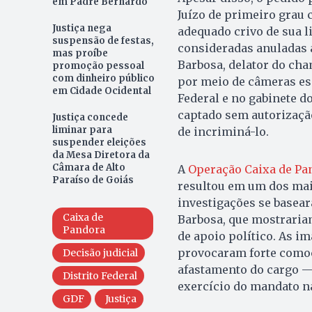
em Padre Bernardo
Juízo de primeiro grau
Justiça nega
adequado crivo de sua l
suspensão de festas,
consideradas anuladas a
mas proíbe
Barbosa, delator do ch
promoção pessoal
com dinheiro público
por meio de câmeras esc
em Cidade Ocidental
Federal e no gabinete do
captado sem autorização
Justiça concede
liminar para
de incriminá-lo.
suspender eleições
da Mesa Diretora da
Câmara de Alto
A
Operação Caixa de Pa
Paraíso de Goiás
resultou em um dos maio
investigações se basea
Caixa de
Barbosa, que mostrariam
Pandora
de apoio político. As 
provocaram forte comoçã
Decisão judicial
afastamento do cargo —
Distrito Federal
exercício do mandato na
GDF
Justiça