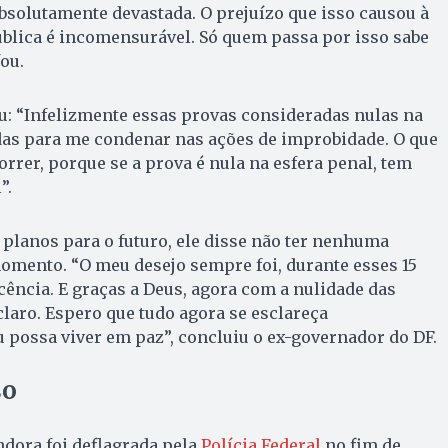
bsolutamente devastada. O prejuízo que isso causou à
blica é incomensurável. Só quem passa por isso sabe
fou.
: “Infelizmente essas provas consideradas nulas na
das para me condenar nas ações de improbidade. O que
orrer, porque se a prova é nula na esfera penal, tem
”.
planos para o futuro, ele disse não ter nenhuma
omento. “O meu desejo sempre foi, durante esses 15
ência. E graças a Deus, agora com a nulidade das
claro. Espero que tudo agora se esclareça
u possa viver em paz”, concluiu o ex-governador do DF.
so
dora foi deflagrada pela
Polícia Federal
no fim de