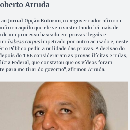
Roberto Arruda
a ao
Jornal Opção Entorno
, o ex-governador afirmou
confirma aquilo que ele vem sustentando há mais de
o de um processo baseado em provas ilegais e
 um
habeas corpus
impetrado por outro acusado e, neste
ério Público pediu a nulidade das provas. A decisão do
 depois do TRE consideraram as provas ilícitas e nulas,
olícia Federal, que constatou que os vídeos foram
e para me tirar do governo”, afirmou Arruda.