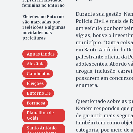
representatividade
feminina no Entorno
Durante sua gestão, Ne
Eleições no Entorno
Polícia Civil e mais de 
são marcadas por
reeleições e algumas
um veículo por bombeir
novidades nas
vigias, houve o investi
prefeituras
município. “Outra coisa
em Santo Antônio do Des
Águas Lindas
palestrante oficial da P
adolescentes. Abordo v
Alexânia
drogas, inclusão, carre
Candidatos
passarem em concursos 
Eleições
enumera.
Entorno DF
Questionado sobre as pr
Formosa
Neném respondeu que pre
Planaltina de
de garantir mais segura
Goiás
também tem como objeti
Santo Antônio
categoria, por meio de