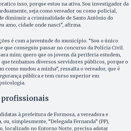
ratico isso, porque estou na ativa. Sou investigador da
o arduamente, seja como vereador ou como policial,
e diminuir a criminalidade de Santo Antônio do
eu amo, cidade onde nasci”, afirma.
ões é com a juventude do município. “Sou o único
 que conseguiu passar no concurso da Polícia Civil.
ara mim; quero que os jovens da periferia estudem,
que tenhamos diversos servidores públicos, porque o
m como mudou a minha”, ressalta o vereador, que é
egurança pública e tem curso superior em
 psicologia.
 profissionais
idatas à prefeitura de Formosa, a vereadora e
, ou, simplesmente, “Delegada Fernanda” (PP),
o, localizado no Entorno Norte, precisa adotar