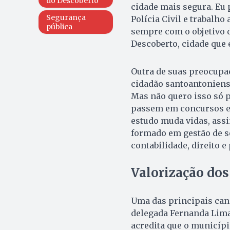
do Descoberto
cidade mais segura. Eu p
Segurança
Polícia Civil e trabalh
pública
sempre com o objetivo d
Descoberto, cidade que 
Outra de suas preocupaç
cidadão santoantoniense
Mas não quero isso só p
passem em concursos e 
estudo muda vidas, assi
formado em gestão de s
contabilidade, direito e
Valorização dos
Uma das principais cand
delegada Fernanda Lima
acredita que o municípi